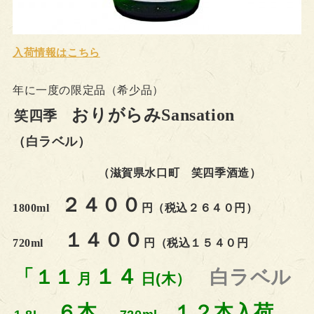
入
荷情報はこちら
年に一度の限定品（希少品）
おりがらみSansation
笑四季
（白ラベル）
（滋賀県水口町 笑四季酒造）
２４００
1800ml
円（税込２６４０円）
１４００
720ml
円（税込１５４０円
１４
「１１
白ラベル
月
日(木）
６本、
１２本入荷