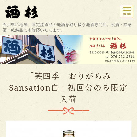
金沢市の地酒専門店 酒杉｜祝酒・奉納酒・結
石川県の地酒、限定流通品の地酒を取り扱う地酒専門店。祝酒・奉納
酒・結納品にも対応いたします。
ホーム
商品紹介
結納・たもと酒・お祝
「笑四季 おりがらみ
店舗概要・アクセス
Sansation白」初回分のみ限定
お問い合わせ
入荷