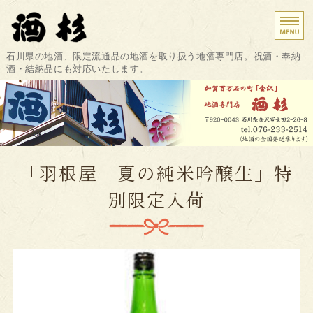
金沢市の地酒専門店 酒杉｜祝酒・奉納酒・結
石川県の地酒、限定流通品の地酒を取り扱う地酒専門店。祝酒・奉納
酒・結納品にも対応いたします。
ホーム
商品紹介
結納・たもと酒・お祝
「羽根屋 夏の純米吟醸生」特
店舗概要・アクセス
別限定入荷
お問い合わせ