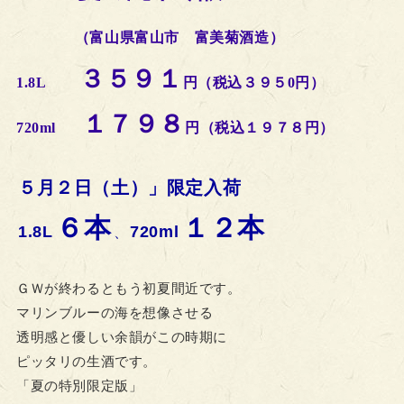
（富山県富山市 富美菊酒造）
３５９１
1.8L
円（税込３９５0円）
１７９８
720ml
円（税込１９７８円）
５月２日（土）」限定入荷
６本
１２本
1.8L
720ml
、
ＧＷが終わるともう初夏間近です。
マリンブルーの海を想像させる
透明感と優しい余韻がこの時期に
ピッタリの生酒です。
「夏の特別限定版」