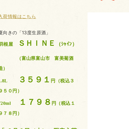
入
荷情報はこちら
夏向きの「13度生原酒」
ＳＨＩＮＥ
（ｼｬｲﾝ）
羽根屋
（富山県富山市 富美菊酒
造）
３５９１
1.8L
円（税込３
９５０円）
１７９８
720ml
円（税込１
９７８円）