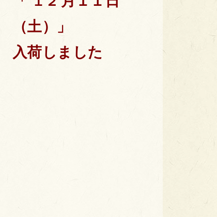
月１１日
「 １２
（土）」
入荷しました