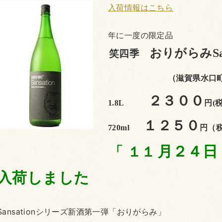
入
荷情報はこちら
年に一度の限定品
おりがらみSan
笑四季
（滋賀県水口
２３００
1.8L
円(
１２５０
720ml
円（
月２４日
「 １１
入荷しました
Sansationシリーズ新酒第一弾「おりがらみ」