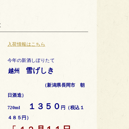
た
入
荷情報はこちら
今年の新酒しぼりたて
雪げしき
越州
（新潟県長岡市 朝
日酒造）
１３５０
720ml
円（税込１
４８５円）