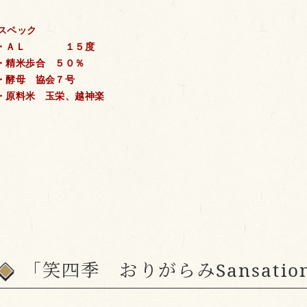
スペック
・ＡＬ １５度
・精米歩合 ５０％
・酵母 協会７号
・原料米 玉栄、越神楽
「笑四季 おりがらみSansati