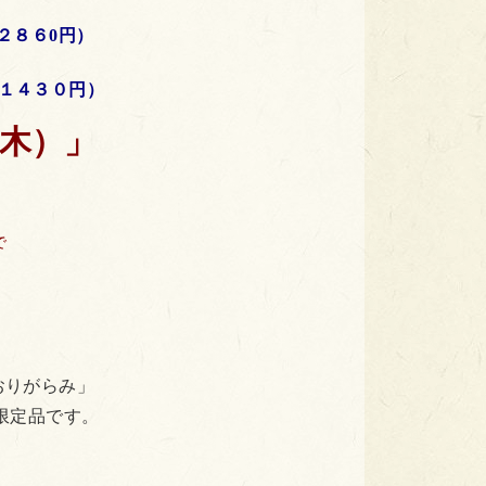
２８６0円）
１４３０円）
木）」
で
「おりがらみ」
限定品です。