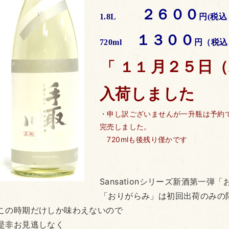
２６００
1.8L
円(税込
１３００
720ml
円（税込
月２５日（
「 １１
入荷しました
・申し訳ございませんが一升瓶は予約
完売しました。
720mlも後残り僅かです
Sansationシリーズ新酒第一弾
「おりがらみ」は初回出荷のみの
この時期だけしか味わえないので
是非お見逃しなく