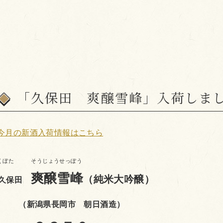
「久保田 爽醸雪峰」入荷しま
今月の新酒入
荷情報はこちら
くぼた そうじょうせっぽう
爽醸雪峰
（純米大吟醸）
久保田
（新潟県長岡市 朝日酒造）