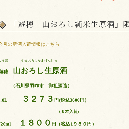
「遊穂 山おろし純米生原酒」
今月の新酒入
荷情報はこちら
ゆうほ やまおろしなまげんしゅ
山おろし生原酒
遊穂
（石川県羽咋市 御祖酒造）
３２７３
1.8L
円(税込3600円）
（６本入荷)
１８００
720ml
円（税込1９８０円）