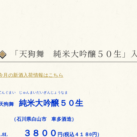
「天狗舞 純米大吟醸５０生」
今月の新酒入荷情報はこちら
てんぐまい じゅんまいだいぎんじょうなま
純米大吟醸５０生
天狗舞
（石川県白山市 車多酒造）
３８００
1.8L
円(税込４１８0円）