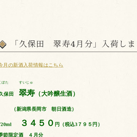
「久保田 翠寿4月分」入荷しま
今月の新酒入
荷情報はこちら
くぼた すいじゅ
翠寿
（大吟醸生酒）
久保田
（新潟県長岡市 朝日酒造）
３４５０
720ml
円（税込3７９５円）
季節限定酒 ４月分