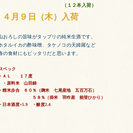
（１２本入荷）
４月９日（木）入荷
山おろしの旨味がタップリの純米生酒です。
ホタルイカの酢味噌、タケノコの天婦羅など
春の食材にもピッタリだと思います。
スペック
・ＡＬ １７度
・原料米 山田錦
・精米歩合 ６０％（麹米 七尾産地 五百万石）
５８％（掛米 羽咋産 能登ひかり）
・日本酒度+5.9 ・酸度2.4