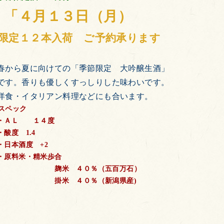
「４月１３日（月）
限定１２本入荷 ご予約承ります
春から夏に向けての「季節限定 大吟醸生酒」
です。香りも優しくすっしりした味わいです。
洋食・イタリアン料理などにも合います。
スペック
・ＡＬ １４度
・酸度 1.4
・日本酒度 +2
・原料米・精米歩合
麹米 ４０％（五百万石）
掛米 ４０％（新潟県産)