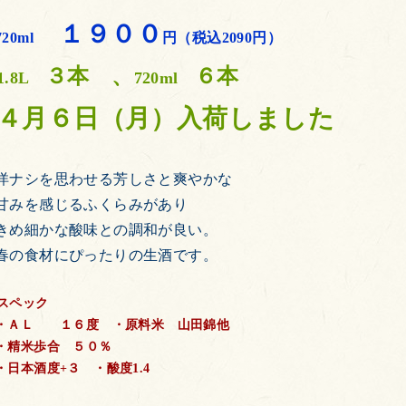
１９００
720ml
円（税込2090円）
３本 、
６本
1.8L
720ml
４月６日（月）入荷しました
洋ナシを思わせる芳しさと爽やかな
甘みを感じるふくらみがあり
きめ細かな酸味との調和が良い。
春の食材にぴったりの生酒です。
スペック
・ＡＬ １６度 ・原料米 山田錦他
・精米歩合 ５０％
・日本酒度+３ ・酸度1.4